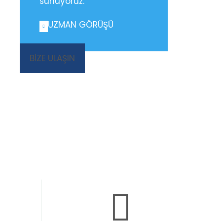
sunuyoruz.
UZMAN GÖRÜŞÜ
BİZE ULAŞIN