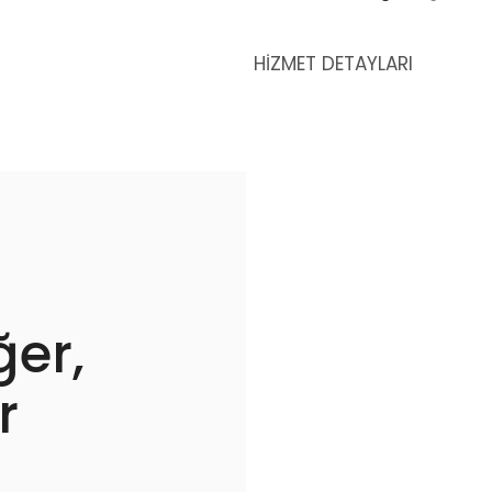
HİZMET DETAYLARI
ğer,
r