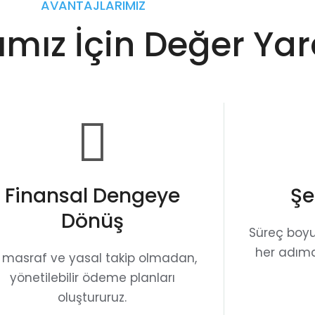
AVANTAJLARIMIZ
mız İçin Değer Yar
Finansal Dengeye
Şe
Dönüş
Süreç boy
her adımd
k masraf ve yasal takip olmadan,
yönetilebilir ödeme planları
oluştururuz.