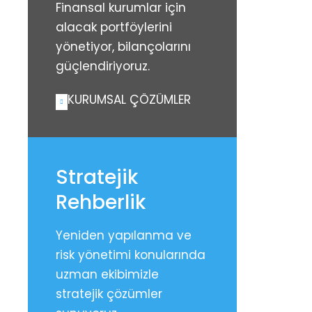
Finansal kurumlar için
alacak portföylerini
yönetiyor, bilançolarını
güçlendiriyoruz.
KURUMSAL ÇÖZÜMLER
Stratejik
Rehberlik
Yeniden yapılanma ve
risk yönetimi konularında
uzman ekibimizle
stratejik çözümler