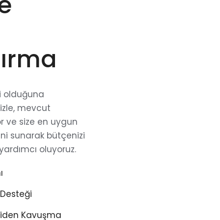
e
dırma
ci olduğuna
izle, mevcut
r ve size en uygun
ni sunarak bütçenizi
ardımcı oluyoruz.
ı
 Desteği
niden Kavuşma