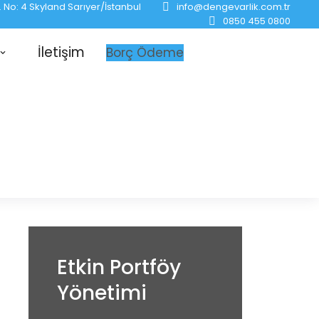
No: 4 Skyland Sarıyer/İstanbul
info@dengevarlik.com.tr
0850 455 0800
İletişim
Borç Ödeme
Etkin Portföy
Yönetimi