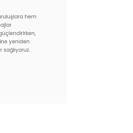
uruluşlara hem
ajlar
güçlendirirken,
rine yeniden
r sağlıyoruz.